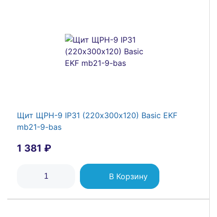
Бокс модульный накладной PDB/W 4024 GR
(ЩРН-ПГ-24) IP65 пластик. Pro JazzWay
5072145
2 808 ₽
Щит ЩРН-9 IP31 (220х300х120) Basic EKF
mb21-9-bas
В Корзину
1 381 ₽
В Корзину