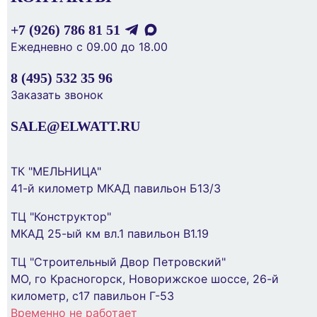
+7 (926) 786 81 51
Ежедневно с 09.00 до 18.00
Бокс модульный накладной PDB/W 4005 GR
8 (495) 532 35 96
(ЩРН-ПГ- 5) IP65 пластик. Pro JazzWay
5072053
Заказать звонок
634 ₽
SALE@ELWATT.RU
В Корзину
ТК "МЕЛЬНИЦА"
41-й километр МКАД павильон Б13/3
Шина на DIN-рейку в корпусе (кросс-модуль)
4 группы по 11 отверстий 125А TOKOV
ТЦ "Конструктор"
ELECTRICT KE-DBTB-125-4-11/3L+PEN
МКАД 25-ый км вл.1 павильон В1.19
1 042 ₽
ТЦ "Строительный Двор Петровский"
МО, го Красногорск, Новорижское шоссе, 26-й
километр, с17 павильон Г-53
В Корзину
Временно не работает