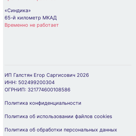
«Синдика»
65-й километр МКАД
Бокс модульный накладной PDB/W 3018 GR
Временно не работает
(ЩРН-ПГ-18) IP65 пластик. Pro JazzWay
5072022
1 272 ₽
В Корзину
ИП Галстян Егор Саргисович 2026
Лампа светодиодная PLED-ECO 6Вт таблетка
ИНН: 502499200304
матовая 3000К тепл. бел. GX53 460лм 230В
ОГРНИП: 321774600108586
JazzWay 2851987
Политика конфиденциальности
56 ₽
Политика об использовании файлов cookies
В Корзину
Политика об обработки персональных данных