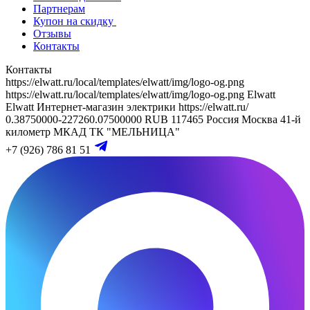
Партнерам
Купон на скидку
Отзывы
Контакты
Контакты
https://elwatt.ru/local/templates/elwatt/img/logo-og.png
https://elwatt.ru/local/templates/elwatt/img/logo-og.png
Elwatt
Elwatt
Интернет-магазин электрики
https://elwatt.ru/
0.38750000-227260.07500000 RUB
117465
Россия
Москва
41-й
километр МКАД
ТК "МЕЛЬНИЦА"
+7 (926) 786 81 51