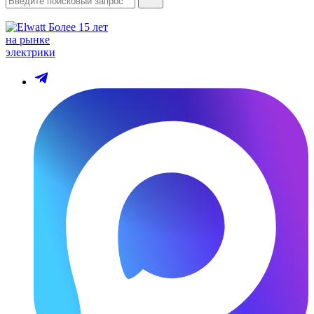
Более 15 лет
на рынке
электрики