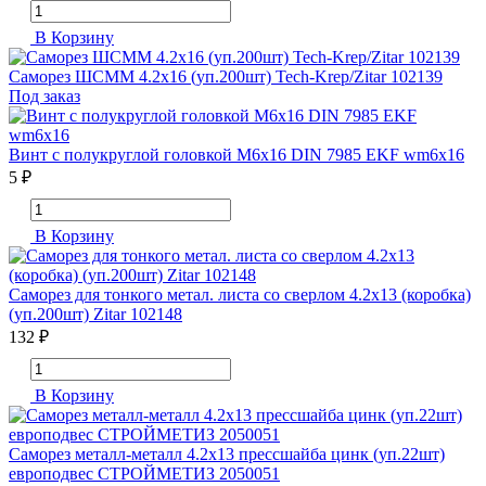
В Корзину
Саморез ШСММ 4.2х16 (уп.200шт) Tech-Krep/Zitar 102139
Под заказ
Винт с полукруглой головкой М6х16 DIN 7985 EKF wm6x16
5 ₽
В Корзину
Саморез для тонкого метал. листа со сверлом 4.2х13 (коробка)
(уп.200шт) Zitar 102148
132 ₽
В Корзину
Саморез металл-металл 4.2х13 прессшайба цинк (уп.22шт)
европодвес СТРОЙМЕТИЗ 2050051