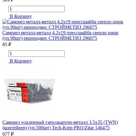
В Корзину
Саморез металл-металл 4.2х19 прессшайба сверло цинк
(уп.90шт) европодвес СТРОЙМЕТИЗ 296075
85 ₽
В Корзину
Саморез усиленный гипсокартон-металл 3.5х35 (TWN)
(контейнер) (уп.500шт) Tech-Krep PRO/Zitar 146475
677 ₽