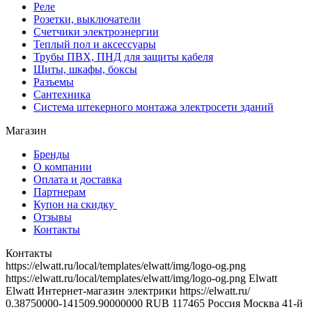
Реле
Розетки, выключатели
Счетчики электроэнергии
Теплый пол и аксессуары
Трубы ПВХ, ПНД для защиты кабеля
Щиты, шкафы, боксы
Разъемы
Сантехника
Система штекерного монтажа электросети зданий
Магазин
Бренды
О компании
Оплата и доставка
Партнерам
Купон на скидку
Отзывы
Контакты
Контакты
https://elwatt.ru/local/templates/elwatt/img/logo-og.png
https://elwatt.ru/local/templates/elwatt/img/logo-og.png
Elwatt
Elwatt
Интернет-магазин электрики
https://elwatt.ru/
0.38750000-141509.90000000 RUB
117465
Россия
Москва
41-й