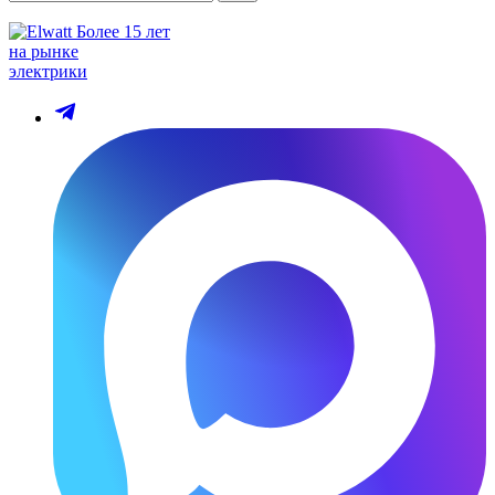
Более 15 лет
на рынке
электрики