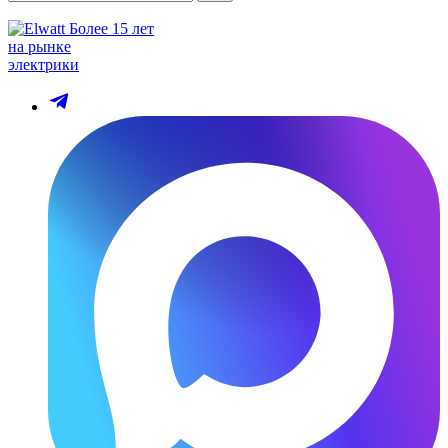
Более 15 лет
на рынке
электрики