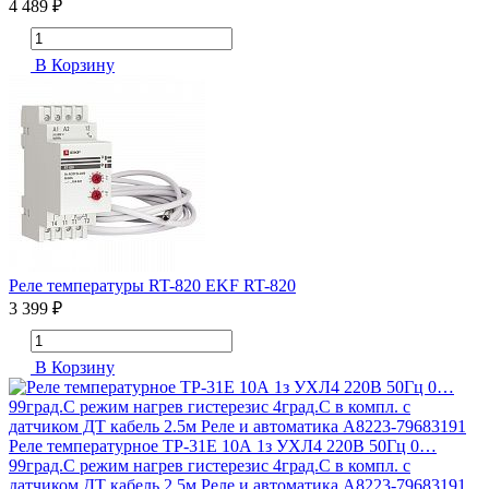
4 489 ₽
В Корзину
Реле температуры RT-820 EKF RT-820
3 399 ₽
В Корзину
Реле температурное ТР-31Е 10А 1з УХЛ4 220В 50Гц 0…
99град.C режим нагрев гистерезис 4град.C в компл. с
датчиком ДТ кабель 2.5м Реле и автоматика A8223-79683191