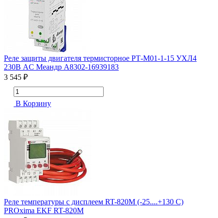
Реле защиты двигателя термисторное РТ-М01-1-15 УХЛ4
230В AC Меандр A8302-16939183
3 545 ₽
В Корзину
Реле температуры с дисплеем RT-820M (-25....+130 С)
PROxima EKF RT-820M