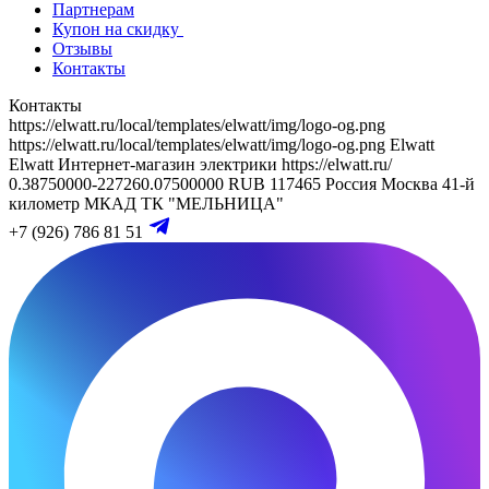
Партнерам
Купон на скидку
Отзывы
Контакты
Контакты
https://elwatt.ru/local/templates/elwatt/img/logo-og.png
https://elwatt.ru/local/templates/elwatt/img/logo-og.png
Elwatt
Elwatt
Интернет-магазин электрики
https://elwatt.ru/
0.38750000-227260.07500000 RUB
117465
Россия
Москва
41-й
километр МКАД
ТК "МЕЛЬНИЦА"
+7 (926) 786 81 51