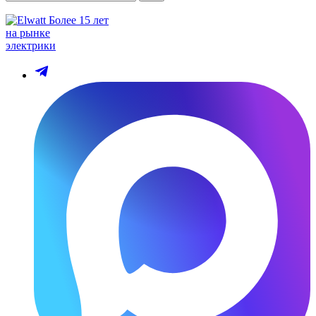
Более 15 лет
на рынке
электрики