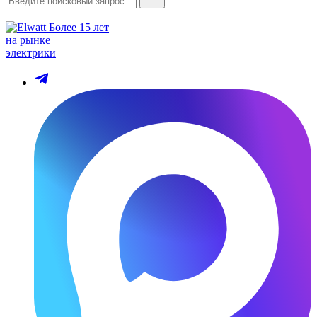
Более 15 лет
на рынке
электрики