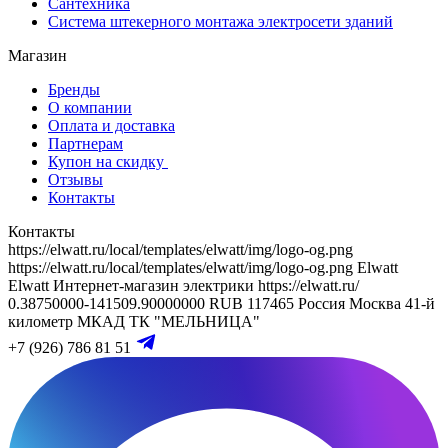
Сантехника
Система штекерного монтажа электросети зданий
Магазин
Бренды
О компании
Оплата и доставка
Партнерам
Купон на скидку
Отзывы
Контакты
Контакты
https://elwatt.ru/local/templates/elwatt/img/logo-og.png
https://elwatt.ru/local/templates/elwatt/img/logo-og.png
Elwatt
Elwatt
Интернет-магазин электрики
https://elwatt.ru/
0.38750000-141509.90000000 RUB
117465
Россия
Москва
41-й
километр МКАД
ТК "МЕЛЬНИЦА"
+7 (926) 786 81 51