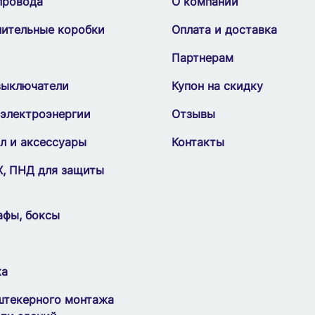
провода
О компании
лительные коробки
Оплата и доставка
Партнерам
выключатели
Купон на скидку
 электроэнергии
Отзывы
л и аксессуары
Контакты
Х, ПНД для защиты
афы, боксы
ка
штекерного монтажа