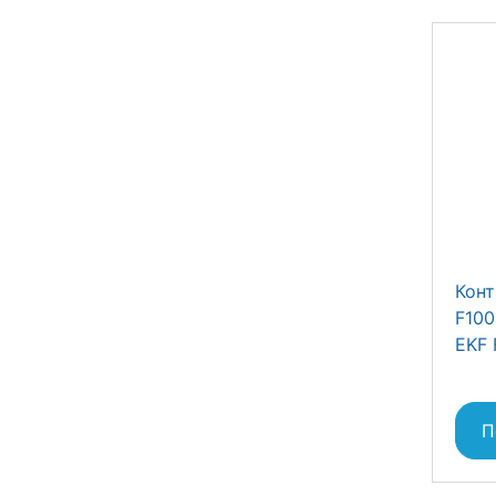
Кон
F100
EKF 
П