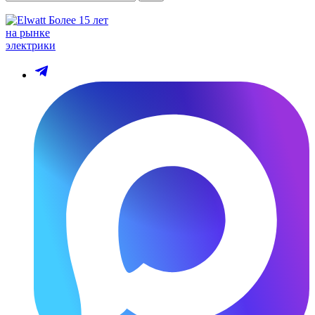
Более 15 лет
на рынке
электрики