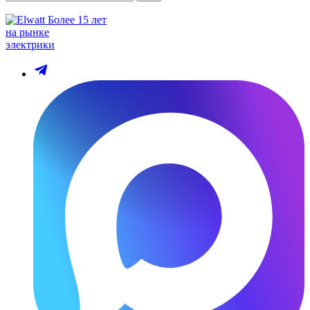
Более 15 лет
на рынке
электрики