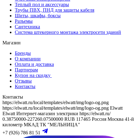
Теплый пол и аксессуары
Трубы ПВХ, ПНД для защиты кабеля
Щиты, шкафы, боксы
Разъемы
Сантехника
Система штекерного монтажа электросети зданий
Магазин
Бренды
О компании
Оплата и доставка
Партнерам
Купон на скидку
Отзывы
Контакты
Контакты
https://elwatt.ru/local/templates/elwatt/img/logo-og.png
https://elwatt.ru/local/templates/elwatt/img/logo-og.png
Elwatt
Elwatt
Интернет-магазин электрики
https://elwatt.ru/
0.38750000-227260.07500000 RUB
117465
Россия
Москва
41-й
километр МКАД
ТК "МЕЛЬНИЦА"
+7 (926) 786 81 51