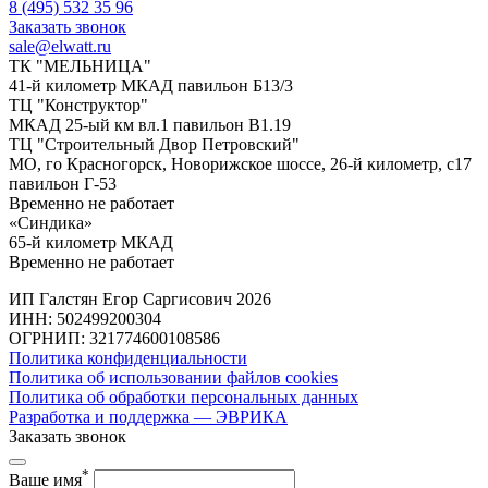
8 (495) 532 35 96
Заказать звонок
sale@elwatt.ru
ТК "МЕЛЬНИЦА"
41-й километр МКАД павильон Б13/3
ТЦ "Конструктор"
МКАД 25-ый км вл.1 павильон В1.19
ТЦ "Строительный Двор Петровский"
МО, го Красногорск, Новорижское шоссе, 26-й километр, с17
павильон Г-53
Временно не работает
«Синдика»
65-й километр МКАД
Временно не работает
ИП Галстян Егор Саргисович 2026
ИНН: 502499200304
ОГРНИП: 321774600108586
Политика конфиденциальности
Политика об использовании файлов cookies
Политика об обработки персональных данных
Разработка и поддержка — ЭВРИКА
Заказать звонок
*
Ваше имя