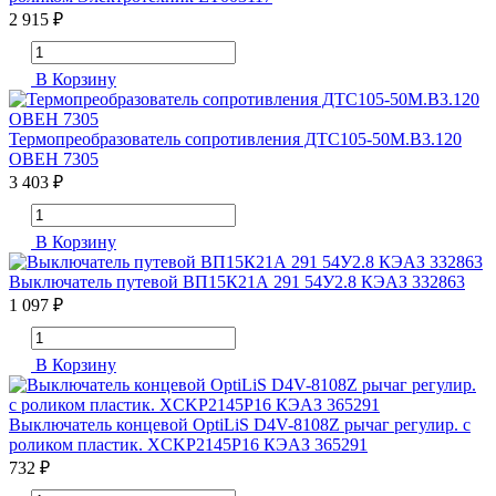
2 915 ₽
В Корзину
Термопреобразователь сопротивления ДТС105-50М.В3.120
ОВЕН 7305
3 403 ₽
В Корзину
Выключатель путевой ВП15К21А 291 54У2.8 КЭАЗ 332863
1 097 ₽
В Корзину
Выключатель концевой OptiLiS D4V-8108Z рычаг регулир. с
роликом пластик. XCKP2145P16 КЭАЗ 365291
732 ₽