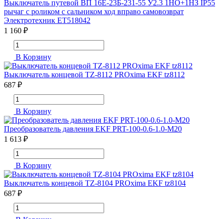
Выключатель путевой ВП 16Е-23Б-231-55 У2.3 1НО+1НЗ IP55
рычаг с роликом с сальником ход вправо самовозврат
Электротехник ET518042
1 160 ₽
В Корзину
Выключатель концевой TZ-8112 PROxima EKF tz8112
687 ₽
В Корзину
Преобразователь давления EKF PRT-100-0.6-1.0-M20
1 613 ₽
В Корзину
Выключатель концевой TZ-8104 PROxima EKF tz8104
687 ₽