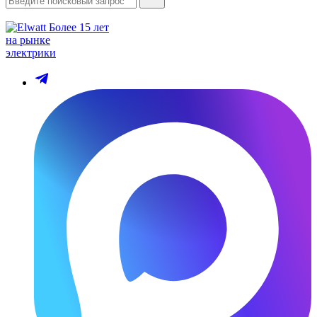
Более 15 лет
на рынке
электрики