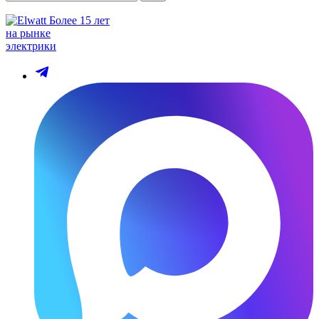
Более 15 лет
на рынке
электрики