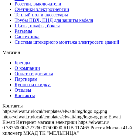
Розетки, выключатели
Счетчики электроэнергии
Теплый пол и аксессуары
Трубы ПВХ, ПНД для защиты кабеля
Щиты, шкафы, боксы
Разъемы
Сантехника
Система штекерного монтажа электросети зданий
Магазин
Бренды
О компании
Оплата и доставка
Партнерам
Купон на скидку
Отзывы
Контакты
Контакты
https://elwatt.ru/local/templates/elwatt/img/logo-og.png
https://elwatt.ru/local/templates/elwatt/img/logo-og.png
Elwatt
Elwatt
Интернет-магазин электрики
https://elwatt.ru/
0.38750000-227260.07500000 RUB
117465
Россия
Москва
41-й
километр МКАД
ТК "МЕЛЬНИЦА"