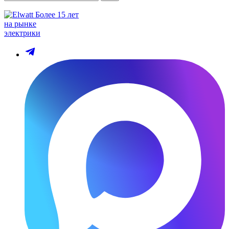
Более 15 лет
на рынке
электрики