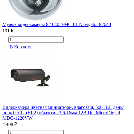
Муляж видеокамеры 82 640 NMC-01 Navigator 82640
191 ₽
В Корзину
Видеокамера цветная миниатюрн. влагозащ. 500ТВЛ день/
ночь 0.5Лк (F1.2) объектив 3.6-16мм 12В DC MicroDigital
MDC-1220VW
4 408 ₽