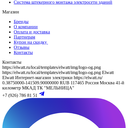
Система штекерного монтажа электросети зданий
Магазин
Бренды
О компании
Оплата и доставка
Партнерам
Купон на скидку
Отзывы
Контакты
Контакты
https://elwatt.ru/local/templates/elwatt/img/logo-og.png
https://elwatt.ru/local/templates/elwatt/img/logo-og.png
Elwatt
Elwatt
Интернет-магазин электрики
https://elwatt.ru/
0.38750000-141509.90000000 RUB
117465
Россия
Москва
41-й
километр МКАД
ТК "МЕЛЬНИЦА"
+7 (926) 786 81 51