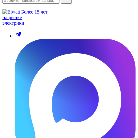
Более 15 лет
на рынке
электрики