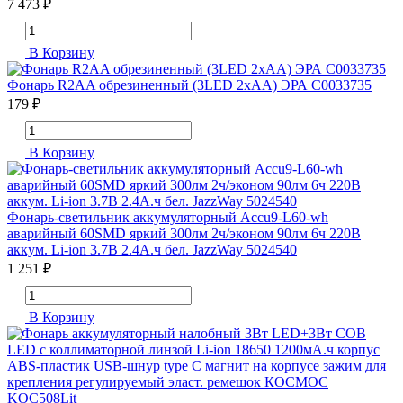
7 473 ₽
В Корзину
Фонарь R2AA обрезиненный (3LED 2хAA) ЭРА C0033735
179 ₽
В Корзину
Фонарь-светильник аккумуляторный Accu9-L60-wh
аварийный 60SMD яркий 300лм 2ч/эконом 90лм 6ч 220В
аккум. Li-ion 3.7В 2.4А.ч бел. JazzWay 5024540
1 251 ₽
В Корзину