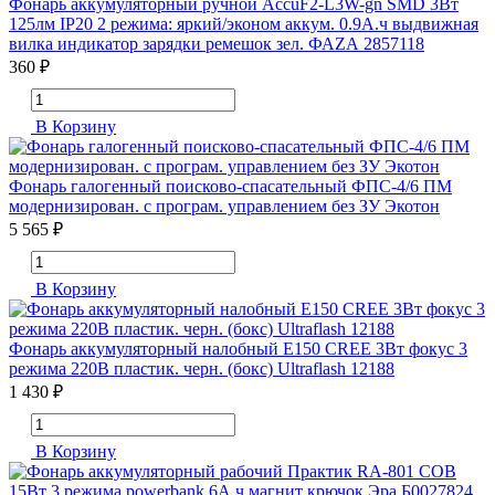
Фонарь аккумуляторный ручной AccuF2-L3W-gn SMD 3Вт
125лм IP20 2 режима: яркий/эконом аккум. 0.9А.ч выдвижная
вилка индикатор зарядки ремешок зел. ФАZА 2857118
360 ₽
В Корзину
Фонарь галогенный поисково-спасательный ФПС-4/6 ПМ
модернизирован. с програм. управлением без ЗУ Экотон
5 565 ₽
В Корзину
Фонарь аккумуляторный налобный E150 CREE 3Вт фокус 3
режима 220В пластик. черн. (бокс) Ultraflash 12188
1 430 ₽
В Корзину