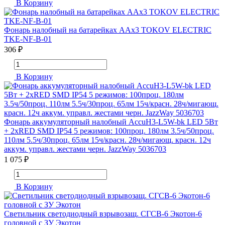
В Корзину
Фонарь налобный на батарейках ААх3 TOKOV ELECTRIC
TKE-NF-B-01
306 ₽
В Корзину
Фонарь аккумуляторный налобный AccuH3-L5W-bk LED 5Вт
+ 2хRED SMD IP54 5 режимов: 100проц. 180лм 3.5ч/50проц.
110лм 5.5ч/30проц. 65лм 15ч/красн. 28ч/мигающ. красн. 12ч
аккум. управл. жестами черн. JazzWay 5036703
1 075 ₽
В Корзину
Светильник светодиодный взрывозащ. СГСВ-6 Экотон-6
головной с ЗУ Экотон