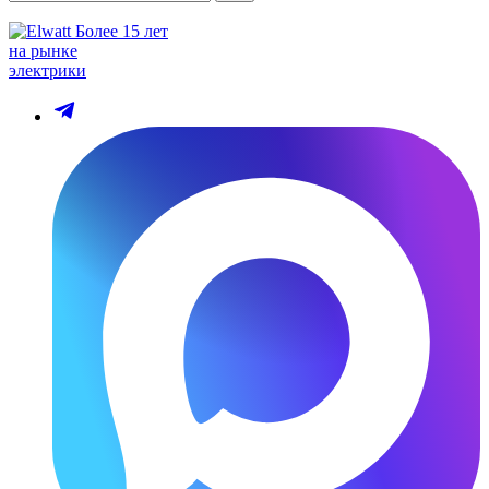
Более 15 лет
на рынке
электрики