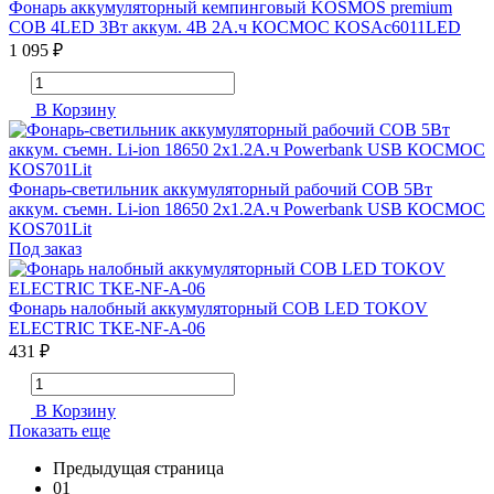
Фонарь аккумуляторный кемпинговый KOSMOS premium
COB 4LED 3Вт аккум. 4В 2А.ч КОСМОС KOSAc6011LED
1 095 ₽
В Корзину
Фонарь-светильник аккумуляторный рабочий COB 5Вт
аккум. съемн. Li-ion 18650 2х1.2А.ч Powerbank USB КОСМОС
KOS701Lit
Под заказ
Фонарь налобный аккумуляторный COB LED TOKOV
ELECTRIC TKE-NF-A-06
431 ₽
В Корзину
Показать еще
Предыдущая страница
01