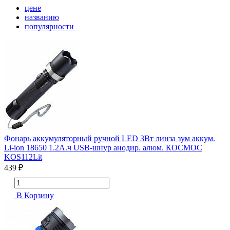
цене
названию
популярности
Фонарь аккумуляторный ручной LED 3Вт линза зум аккум.
Li-ion 18650 1.2А.ч USB-шнур анодир. алюм. КОСМОС
KOS112Lit
439 ₽
В Корзину