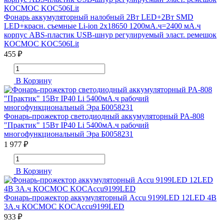
Фонарь аккумуляторный налобный 2Вт LED+2Вт SMD
LED+красн. съемные Li-ion 2x18650 1200мА.ч=2400 мА.ч
корпус ABS-пластик USB-шнур регулируемый эласт. ремешок
КОСМОС KOC506Lit
455 ₽
В Корзину
Фонарь-прожектор светодиодный аккумуляторный PA-808
"Практик" 15Вт IP40 Li 5400мА.ч рабочий
многофункциональный Эра Б0058231
1 977 ₽
В Корзину
Фонарь-прожектор аккумуляторный Accu 9199LED 12LED 4В
3А.ч КОСМОС KOCAccu9199LED
933 ₽