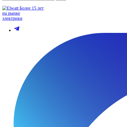
Более 15 лет
на рынке
электрики