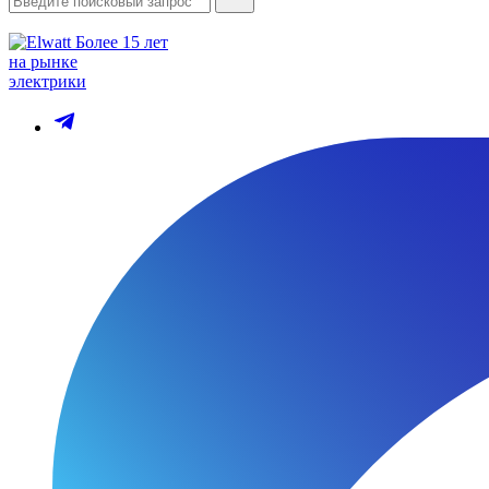
Более 15 лет
на рынке
электрики