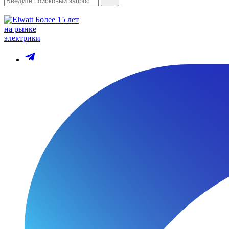
Более 15 лет
на рынке
электрики