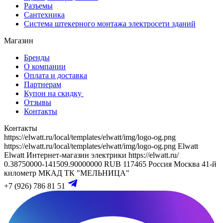
Разъемы
Сантехника
Система штекерного монтажа электросети зданий
Магазин
Бренды
О компании
Оплата и доставка
Партнерам
Купон на скидку
Отзывы
Контакты
Контакты
https://elwatt.ru/local/templates/elwatt/img/logo-og.png
https://elwatt.ru/local/templates/elwatt/img/logo-og.png
Elwatt
Elwatt
Интернет-магазин электрики
https://elwatt.ru/
0.38750000-141509.90000000 RUB
117465
Россия
Москва
41-й
километр МКАД
ТК "МЕЛЬНИЦА"
+7 (926) 786 81 51