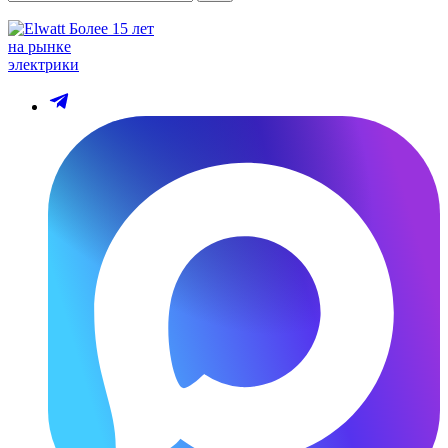
Более 15 лет
на рынке
электрики