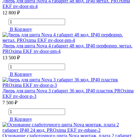
Дверь для щита Nova 4 габарит 48 мод. IP40 метал. PROxima
EKF nv-door-m-4
12 800 ₽
В Корзину
Дверь для щита Nova 4 габарит 48 мод. IP40 перфорир. метал.
PROxima EKF nv-door-pm-4
13 500 ₽
В Корзину
Дверь для щита Nova 3 габарит 36 мод. IP40 пластик PROxima
EKF nv-door-p-3
7 500 ₽
В Корзину
Основание слаботочного щита Nova монтаж. плата 2 габарит