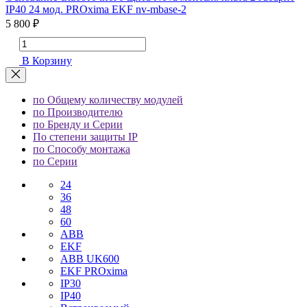
IP40 24 мод. PROxima EKF nv-mbase-2
5 800 ₽
В Корзину
по Общему количеству модулей
по Производителю
по Бренду и Серии
По степени защиты IP
по Способу монтажа
по Серии
24
36
48
60
ABB
EKF
ABB UK600
EKF PROxima
IP30
IP40