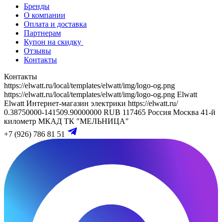
Бренды
О компании
Оплата и доставка
Партнерам
Купон на скидку
Отзывы
Контакты
Контакты
https://elwatt.ru/local/templates/elwatt/img/logo-og.png
https://elwatt.ru/local/templates/elwatt/img/logo-og.png
Elwatt
Elwatt
Интернет-магазин электрики
https://elwatt.ru/
0.38750000-141509.90000000 RUB
117465
Россия
Москва
41-й
километр МКАД
ТК "МЕЛЬНИЦА"
+7 (926) 786 81 51