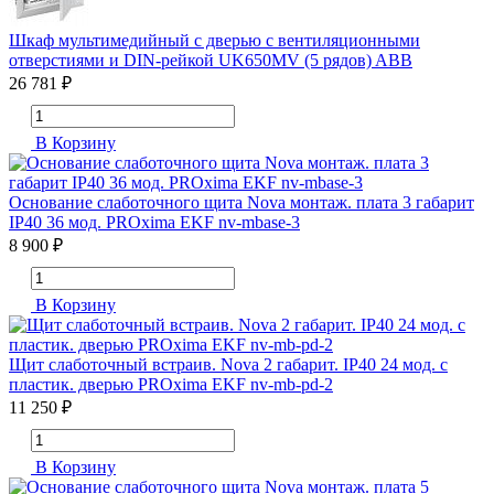
Шкаф мультимедийный с дверью с вентиляционными
отверстиями и DIN-рейкой UK650MV (5 рядов) ABB
26 781 ₽
В Корзину
Основание слаботочного щита Nova монтаж. плата 3 габарит
IP40 36 мод. PROxima EKF nv-mbase-3
8 900 ₽
В Корзину
Щит слаботочный встраив. Nova 2 габарит. IP40 24 мод. с
пластик. дверью PROxima EKF nv-mb-pd-2
11 250 ₽
В Корзину