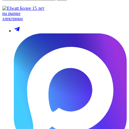
Более 15 лет
на рынке
электрики