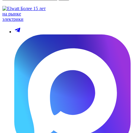
Более 15 лет
на рынке
электрики