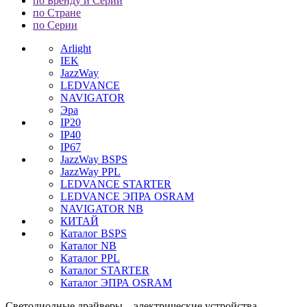
по Бренду и Серии
по Стране
по Серии
Arlight
IEK
JazzWay
LEDVANCE
NAVIGATOR
Эра
IP20
IP40
IP67
JazzWay BSPS
JazzWay PPL
LEDVANCE STARTER
LEDVANCE ЭПРА OSRAM
NAVIGATOR NB
КИТАЙ
Каталог BSPS
Каталог NB
Каталог PPL
Каталог STARTER
Каталог ЭПРА OSRAM
Светодиодные драйверы – электрические устройства,