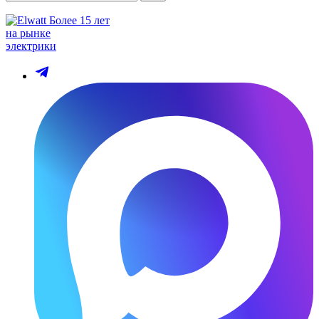
Более 15 лет
на рынке
электрики