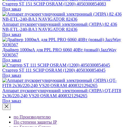
Стартер ST 151 SCHP OSRAM (1200) 4050300854083
Под заказ
Аппарат пускорегулирующий электронный (ЭПРА) 82 436
NB-ETL-240-BA3 NAVIGATOR 82436
Под заказ
Драйвер 1000мА для PPL PRO 6060 40Вт (новый) JazzWay
5036567
Под заказ
Стартер ST 111 SCHP OSRAM (1200) 4050300854045
Под заказ
Аппарат пускорегулирующий электронный (ЭПРА) QT-FIT8
2х36/220-240 VS20 OSRAM 4008321294265
Под заказ
по Производителю
По степени защиты IP