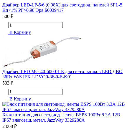
Драйвер LED-LP-5/6 (0.98X) для светодиод. панелей SPL-5
Кп<1% PF>0.98 Эра Б0039417
500 ₽
В Корзину
Драйвер LED MG-40-600-01 E для светильников LED ДВО
36Вт W/S IEK LDVO0-36-0-E-K01
503 ₽
В Корзину
Блок питания для светодиод. ленты BSPS 100Вт 8.3А 12В
IP67 влагозащ. метал. JazzWay 3329280A
2 068 ₽