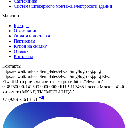
Сантехника
Система штекерного монтажа электросети зданий
Магазин
Бренды
О компании
Оплата и доставка
Партнерам
Купон на скидку
Отзывы
Контакты
Контакты
https://elwatt.ru/local/templates/elwatt/img/logo-og.png
https://elwatt.ru/local/templates/elwatt/img/logo-og.png
Elwatt
Elwatt
Интернет-магазин электрики
https://elwatt.ru/
0.38750000-141509.90000000 RUB
117465
Россия
Москва
41-й
километр МКАД
ТК "МЕЛЬНИЦА"
+7 (926) 786 81 51