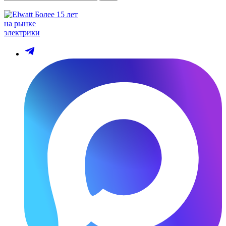
Более 15 лет
на рынке
электрики