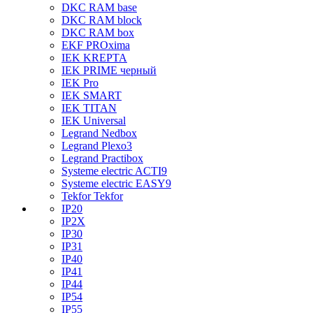
DKC RAM base
DKC RAM block
DKC RAM box
EKF PROxima
IEK KREPTA
IEK PRIME черный
IEK Pro
IEK SMART
IEK TITAN
IEK Universal
Legrand Nedbox
Legrand Plexo3
Legrand Practibox
Systeme electric ACTI9
Systeme electric EASY9
Tekfor Tekfor
IP20
IP2X
IP30
IP31
IP40
IP41
IP44
IP54
IP55