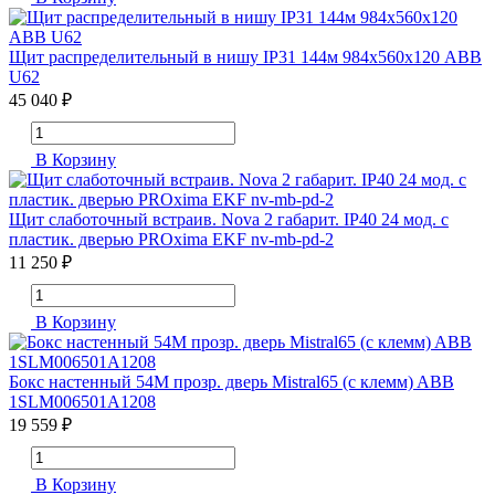
Щит распределительный в нишу IP31 144м 984х560х120 ABB
U62
45 040 ₽
В Корзину
Щит слаботочный встраив. Nova 2 габарит. IP40 24 мод. с
пластик. дверью PROxima EKF nv-mb-pd-2
11 250 ₽
В Корзину
Бокс настенный 54М прозр. дверь Mistral65 (с клемм) ABB
1SLM006501A1208
19 559 ₽
В Корзину