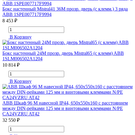
Бокс настенный Mistral41 36М прозр. дверь (с клемм.) 3 ряда
ABB 1SPE007717F9994
8 453 ₽
В Корзину
Бокс настенный 24М прозр. дверь Mistral65 (с клемм) ABB
1SLM006502A1204
10 814 ₽
В Корзину
ABB Шкаф 96 М навесной IP44, 650x550x160 с расстоянием
между DIN-рейками 125 мм и винтовыми клеммами N/PE
CA24VZRU AT42
32 550 ₽