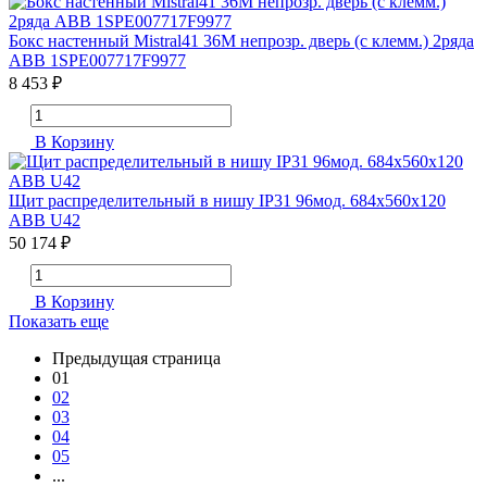
Бокс настенный Mistral41 36М непрозр. дверь (с клемм.) 2ряда
ABB 1SPE007717F9977
8 453 ₽
В Корзину
Щит распределительный в нишу IP31 96мод. 684х560х120
ABB U42
50 174 ₽
В Корзину
Показать еще
Предыдущая страница
01
02
03
04
05
...