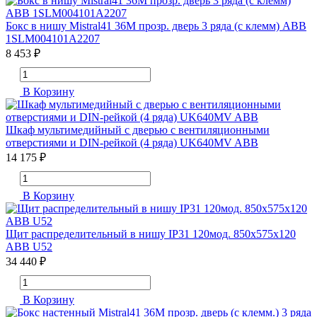
Бокс в нишу Mistral41 36М прозр. дверь 3 ряда (c клемм) ABB
1SLM004101A2207
8 453 ₽
В Корзину
Шкаф мультимедийный с дверью с вентиляционными
отверстиями и DIN-рейкой (4 ряда) UK640MV ABB
14 175 ₽
В Корзину
Щит распределительный в нишу IP31 120мод. 850х575х120
ABB U52
34 440 ₽
В Корзину