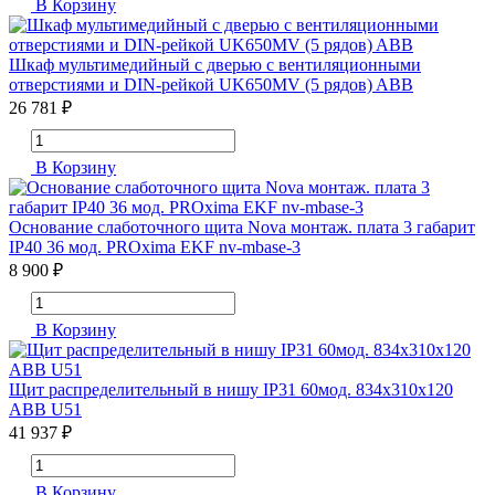
В Корзину
Шкаф мультимедийный с дверью с вентиляционными
отверстиями и DIN-рейкой UK650MV (5 рядов) ABB
26 781 ₽
В Корзину
Основание слаботочного щита Nova монтаж. плата 3 габарит
IP40 36 мод. PROxima EKF nv-mbase-3
8 900 ₽
В Корзину
Щит распределительный в нишу IP31 60мод. 834х310х120
ABB U51
41 937 ₽
В Корзину