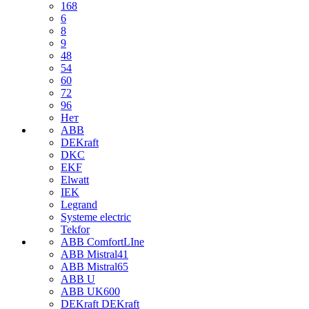
168
6
8
9
48
54
60
72
96
Нет
ABB
DEKraft
DKC
EKF
Elwatt
IEK
Legrand
Systeme electric
Tekfor
ABB ComfortLIne
ABB Mistral41
ABB Mistral65
ABB U
ABB UK600
DEKraft DEKraft