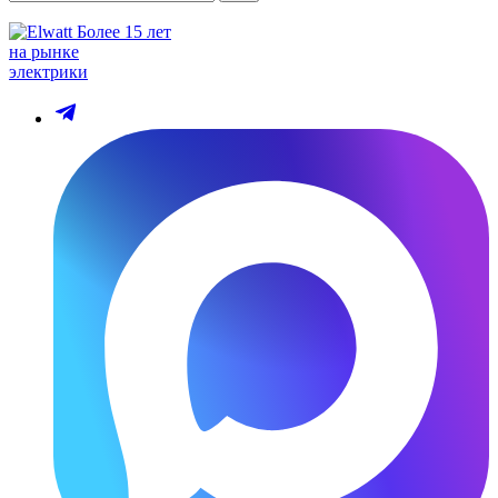
Более 15 лет
на рынке
электрики