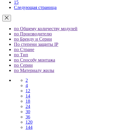
15
Следующая страница
по Общему количеству модулей
по Производителю
по Бренду и Серии
По степени защиты IP
по Стране
по Тип
по Способу монтажа
по Серии
по Материалу жилы
2
4
12
14
18
24
30
36
120
144