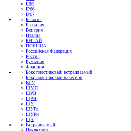
IP65
IP66
IP67
Бельгия
Бразилия
Венгрия
Италия
КИТАЙ
ПОЛЬША
Российская Федерация
Россия
Румыния
Франция
Бокс пластиковый встраиваемый
Бокс пластиковый навесной
ВРУ
ЩМП
ЩРВ
ЩРН
ЩУ
ЩУРв
ЩУРн
ЩЭ
Встраиваемый
Накладной