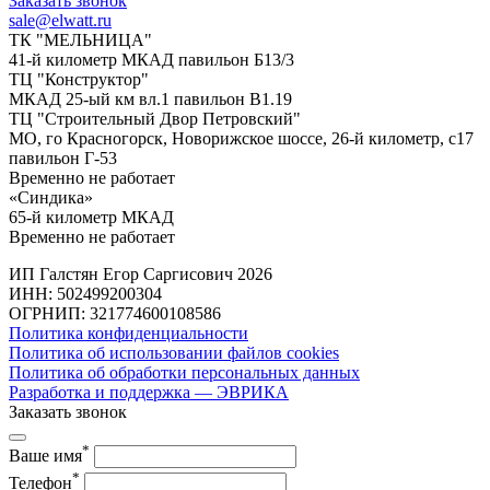
Заказать звонок
sale@elwatt.ru
ТК "МЕЛЬНИЦА"
41-й километр МКАД павильон Б13/3
ТЦ "Конструктор"
МКАД 25-ый км вл.1 павильон В1.19
ТЦ "Строительный Двор Петровский"
МО, го Красногорск, Новорижское шоссе, 26-й километр, с17
павильон Г-53
Временно не работает
«Синдика»
65-й километр МКАД
Временно не работает
ИП Галстян Егор Саргисович 2026
ИНН: 502499200304
ОГРНИП: 321774600108586
Политика конфиденциальности
Политика об использовании файлов cookies
Политика об обработки персональных данных
Разработка и поддержка — ЭВРИКА
Заказать звонок
*
Ваше имя
*
Телефон