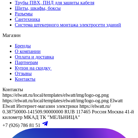
Трубы ПВХ, ПНД для защиты кабеля
Щиты, шкафы, боксы
Разъемы
Сантехника
Система штекерного монтажа электросети зданий
Магазин
Бренды
О компании
Оплата и доставка
Партнерам
Купон на скидку
Отзывы
Контакты
Контакты
https://elwatt.ru/local/templates/elwatt/img/logo-og.png
https://elwatt.ru/local/templates/elwatt/img/logo-og.png
Elwatt
Elwatt
Интернет-магазин электрики
https://elwatt.ru/
0.38750000-141509.90000000 RUB
117465
Россия
Москва
41-й
километр МКАД
ТК "МЕЛЬНИЦА"
+7 (926) 786 81 51