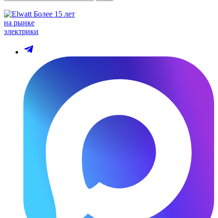
Более 15 лет
на рынке
электрики