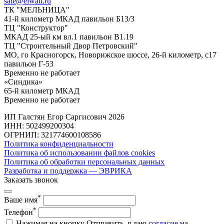
sale@elwatt.ru
ТК "МЕЛЬНИЦА"
41-й километр МКАД павильон Б13/3
ТЦ "Конструктор"
МКАД 25-ый км вл.1 павильон В1.19
ТЦ "Строительный Двор Петровский"
МО, го Красногорск, Новорижское шоссе, 26-й километр, с17
павильон Г-53
Временно не работает
«Синдика»
65-й километр МКАД
Временно не работает
ИП Галстян Егор Саргисович 2026
ИНН: 502499200304
ОГРНИП: 321774600108586
Политика конфиденциальности
Политика об использовании файлов cookies
Политика об обработки персональных данных
Разработка и поддержка — ЭВРИКА
Заказать звонок
*
Ваше имя
*
Телефон
Нажимая на кнопку Отправить, я даю
согласие
на