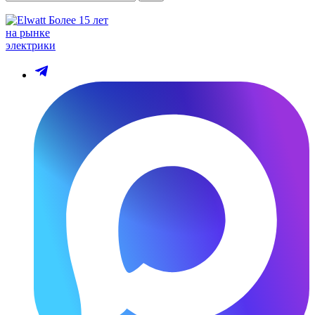
Более 15 лет
на рынке
электрики