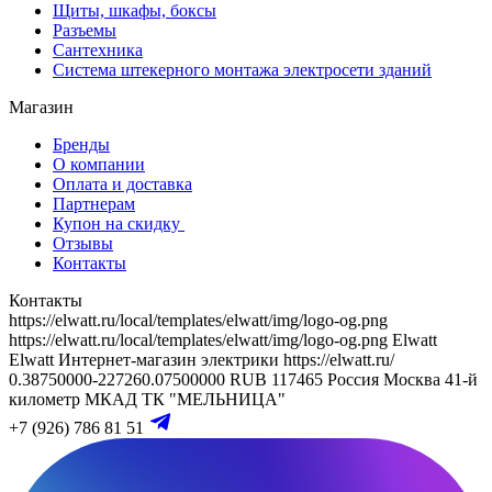
Щиты, шкафы, боксы
Разъемы
Сантехника
Система штекерного монтажа электросети зданий
Магазин
Бренды
О компании
Оплата и доставка
Партнерам
Купон на скидку
Отзывы
Контакты
Контакты
https://elwatt.ru/local/templates/elwatt/img/logo-og.png
https://elwatt.ru/local/templates/elwatt/img/logo-og.png
Elwatt
Elwatt
Интернет-магазин электрики
https://elwatt.ru/
0.38750000-227260.07500000 RUB
117465
Россия
Москва
41-й
километр МКАД
ТК "МЕЛЬНИЦА"
+7 (926) 786 81 51