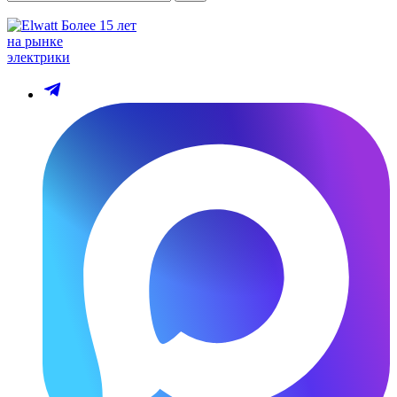
Более 15 лет
на рынке
электрики