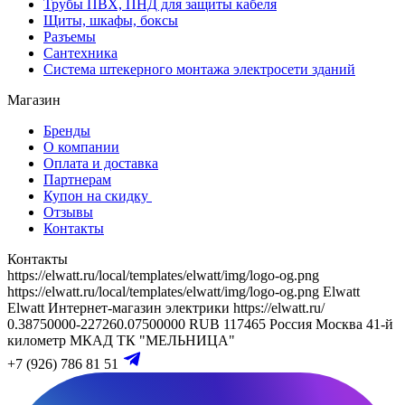
Трубы ПВХ, ПНД для защиты кабеля
Щиты, шкафы, боксы
Разъемы
Сантехника
Система штекерного монтажа электросети зданий
Магазин
Бренды
О компании
Оплата и доставка
Партнерам
Купон на скидку
Отзывы
Контакты
Контакты
https://elwatt.ru/local/templates/elwatt/img/logo-og.png
https://elwatt.ru/local/templates/elwatt/img/logo-og.png
Elwatt
Elwatt
Интернет-магазин электрики
https://elwatt.ru/
0.38750000-227260.07500000 RUB
117465
Россия
Москва
41-й
километр МКАД
ТК "МЕЛЬНИЦА"
+7 (926) 786 81 51