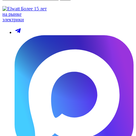
Более 15 лет
на рынке
электрики