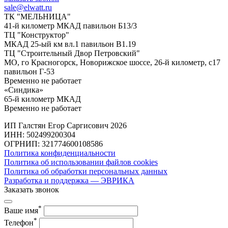
sale@elwatt.ru
ТК "МЕЛЬНИЦА"
41-й километр МКАД павильон Б13/3
ТЦ "Конструктор"
МКАД 25-ый км вл.1 павильон В1.19
ТЦ "Строительный Двор Петровский"
МО, го Красногорск, Новорижское шоссе, 26-й километр, с17
павильон Г-53
Временно не работает
«Синдика»
65-й километр МКАД
Временно не работает
ИП Галстян Егор Саргисович 2026
ИНН: 502499200304
ОГРНИП: 321774600108586
Политика конфиденциальности
Политика об использовании файлов cookies
Политика об обработки персональных данных
Разработка и поддержка — ЭВРИКА
Заказать звонок
*
Ваше имя
*
Телефон