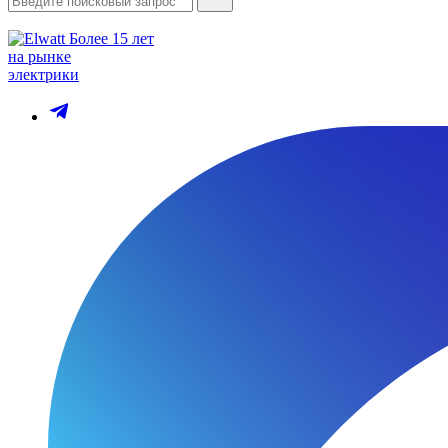
Более 15 лет
на рынке
электрики