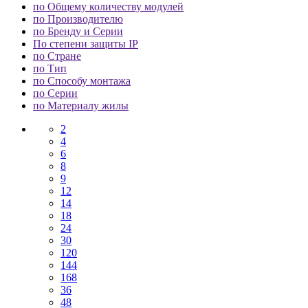
по Общему количеству модулей
по Производителю
по Бренду и Серии
По степени защиты IP
по Стране
по Тип
по Способу монтажа
по Серии
по Материалу жилы
2
4
6
8
9
12
14
18
24
30
120
144
168
36
48