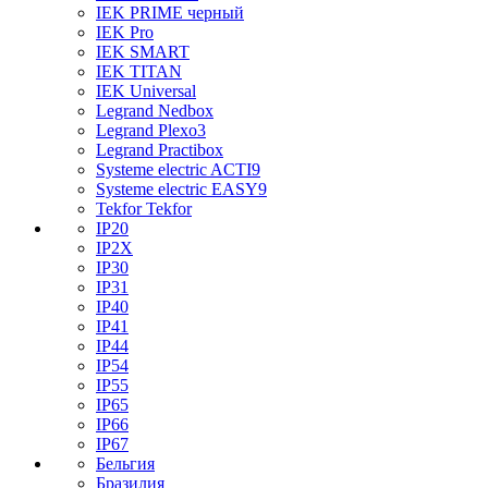
IEK PRIME черный
IEK Pro
IEK SMART
IEK TITAN
IEK Universal
Legrand Nedbox
Legrand Plexo3
Legrand Practibox
Systeme electric ACTI9
Systeme electric EASY9
Tekfor Tekfor
IP20
IP2X
IP30
IP31
IP40
IP41
IP44
IP54
IP55
IP65
IP66
IP67
Бельгия
Бразилия