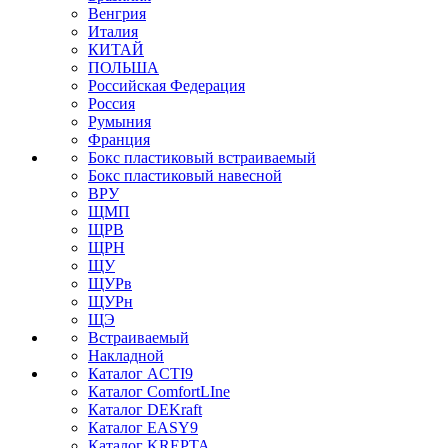
Венгрия
Италия
КИТАЙ
ПОЛЬША
Российская Федерация
Россия
Румыния
Франция
Бокс пластиковый встраиваемый
Бокс пластиковый навесной
ВРУ
ЩМП
ЩРВ
ЩРН
ЩУ
ЩУРв
ЩУРн
ЩЭ
Встраиваемый
Накладной
Каталог ACTI9
Каталог ComfortLIne
Каталог DEKraft
Каталог EASY9
Каталог KREPTA