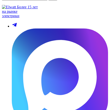
Более 15 лет
на рынке
электрики