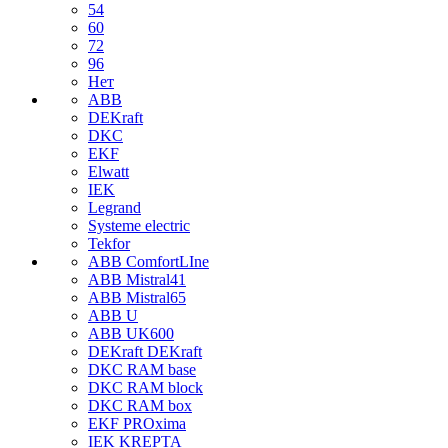
54
60
72
96
Нет
ABB
DEKraft
DKC
EKF
Elwatt
IEK
Legrand
Systeme electric
Tekfor
ABB ComfortLIne
ABB Mistral41
ABB Mistral65
ABB U
ABB UK600
DEKraft DEKraft
DKC RAM base
DKC RAM block
DKC RAM box
EKF PROxima
IEK KREPTA