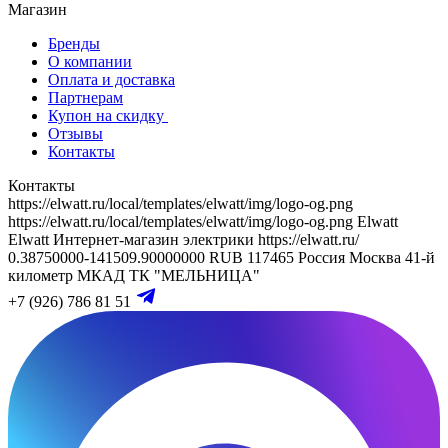
Магазин
Бренды
О компании
Оплата и доставка
Партнерам
Купон на скидку
Отзывы
Контакты
Контакты
https://elwatt.ru/local/templates/elwatt/img/logo-og.png
https://elwatt.ru/local/templates/elwatt/img/logo-og.png
Elwatt
Elwatt
Интернет-магазин электрики
https://elwatt.ru/
0.38750000-141509.90000000 RUB
117465
Россия
Москва
41-й
километр МКАД
ТК "МЕЛЬНИЦА"
+7 (926) 786 81 51