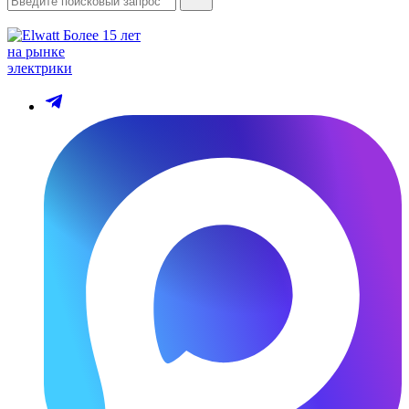
Более 15 лет
на рынке
электрики