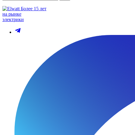
Более 15 лет
на рынке
электрики