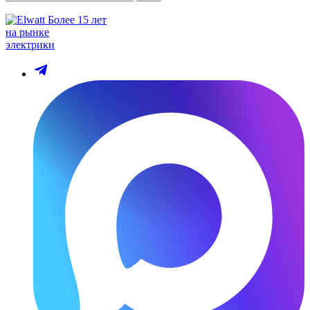
Более 15 лет
на рынке
электрики