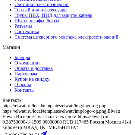
Счетчики электроэнергии
Теплый пол и аксессуары
Трубы ПВХ, ПНД для защиты кабеля
Щиты, шкафы, боксы
Разъемы
Сантехника
Система штекерного монтажа электросети зданий
Магазин
Бренды
О компании
Оплата и доставка
Партнерам
Купон на скидку
Отзывы
Контакты
Контакты
https://elwatt.ru/local/templates/elwatt/img/logo-og.png
https://elwatt.ru/local/templates/elwatt/img/logo-og.png
Elwatt
Elwatt
Интернет-магазин электрики
https://elwatt.ru/
0.38750000-141509.90000000 RUB
117465
Россия
Москва
41-й
километр МКАД
ТК "МЕЛЬНИЦА"