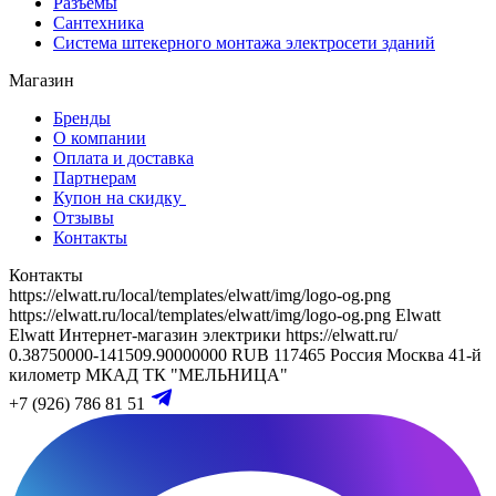
Разъемы
Сантехника
Система штекерного монтажа электросети зданий
Магазин
Бренды
О компании
Оплата и доставка
Партнерам
Купон на скидку
Отзывы
Контакты
Контакты
https://elwatt.ru/local/templates/elwatt/img/logo-og.png
https://elwatt.ru/local/templates/elwatt/img/logo-og.png
Elwatt
Elwatt
Интернет-магазин электрики
https://elwatt.ru/
0.38750000-141509.90000000 RUB
117465
Россия
Москва
41-й
километр МКАД
ТК "МЕЛЬНИЦА"
+7 (926) 786 81 51