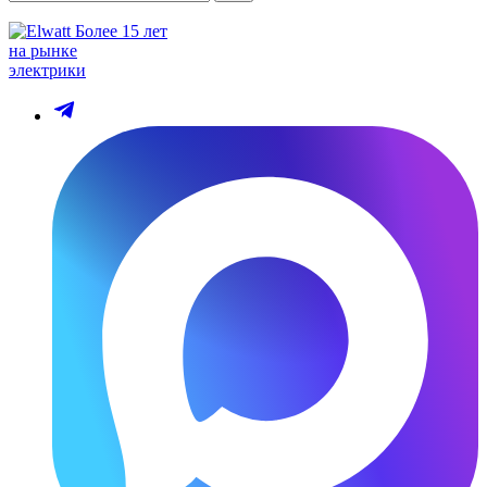
Более 15 лет
на рынке
электрики