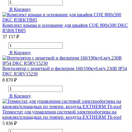
В Корзину
Комплект крыша и основание для шкафов CQE 800х500 DKC
R5RKTB85
37 157 ₽
В Корзину
Вентилятор c решеткой и фильтром 160/190куб.м/ч 230В IP54
DKC R5RV15230
8 870 ₽
В Корзину
Термостат для управления системой электрообогрева на
кровлях/площадках по темпер. воздуха EXTHERM Th-roof
5 836 ₽