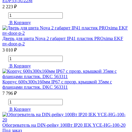
EDP35-3U22M
2 223 ₽
В Корзину
Дверь для щита Nova 2 габарит IP41 пластик PROxima EKF
nv-door-p-2
3 010 ₽
В Корзину
Корпус 600х300х160мм IP67 с прозр. крышкой 35мм с
фланцами пластик. DKC 563311
7 796 ₽
В Корзину
Обогреватель на DIN-рейку 100Вт IP20 IEK YCE-HG-100-20
Под заказ