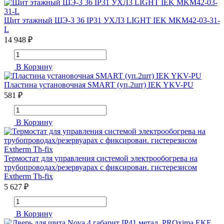
Щит этажный ЩЭ-3 36 IP31 УХЛ3 LIGHT IEK MKM42-03-31-
L
14 948 ₽
В Корзину
Пластина установочная SMART (уп.2шт) IEK YKV-PU
581 ₽
В Корзину
Термостат для управления системой электрообогрева на
трубопроводах/резервуарах с фиксирован. гистерезисом
Extherm Th-fix
5 627 ₽
В Корзину