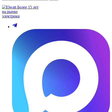
Более 15 лет
на рынке
электрики