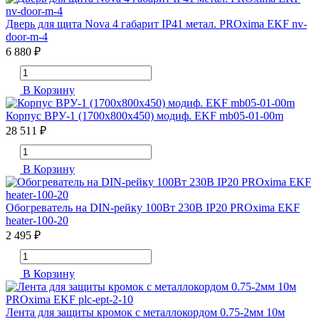
Дверь для щита Nova 4 габарит IP41 метал. PROxima EKF nv-
door-m-4
6 880 ₽
В Корзину
Корпус ВРУ-1 (1700х800х450) модиф. EKF mb05-01-00m
28 511 ₽
В Корзину
Обогреватель на DIN-рейку 100Вт 230В IP20 PROxima EKF
heater-100-20
2 495 ₽
В Корзину
Лента для защиты кромок с металлокордом 0.75-2мм 10м