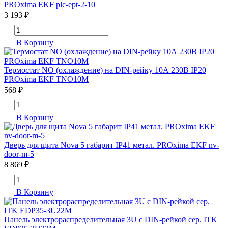
PROxima EKF plc-ept-2-10
3 193 ₽
В Корзину
Термостат NO (охлаждение) на DIN-рейку 10А 230В IP20
PROxima EKF TNO10M
568 ₽
В Корзину
Дверь для щита Nova 5 габарит IP41 метал. PROxima EKF nv-
door-m-5
8 869 ₽
В Корзину
Панель электрораспределительная 3U с DIN-рейкой сер. ITK