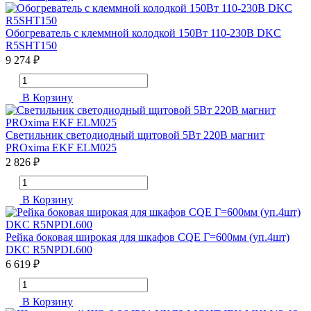
Обогреватель с клеммной колодкой 150Вт 110-230В DKC
R5SHT150
9 274 ₽
В Корзину
Светильник светодиодный щитовой 5Вт 220В магнит
PROxima EKF ELM025
2 826 ₽
В Корзину
Рейка боковая широкая для шкафов CQE Г=600мм (уп.4шт)
DKC R5NPDL600
6 619 ₽
В Корзину