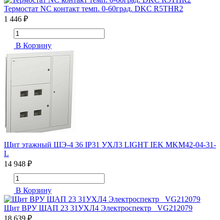
Термостат NC контакт темп. 0-60град. DKC R5THR2
1 446 ₽
В Корзину
Щит этажный ЩЭ-4 36 IP31 УХЛ3 LIGHT IEK MKM42-04-31-
L
14 948 ₽
В Корзину
Щит ВРУ ЩАП 23 31УХЛ4 Электроспектр _VG212079
18 639 ₽