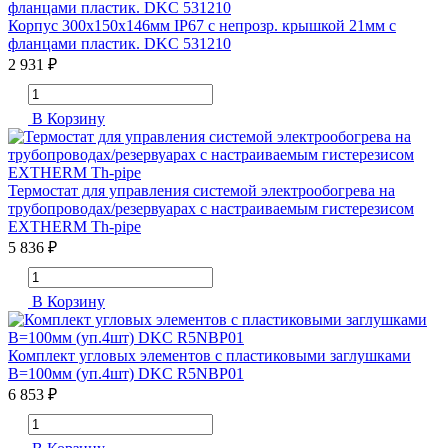
Корпус 300х150х146мм IP67 с непрозр. крышкой 21мм с
фланцами пластик. DKC 531210
2 931 ₽
В Корзину
Термостат для управления системой электрообогрева на
трубопроводах/резервуарах с настраиваемым гистерезисом
EXTHERM Th-pipe
5 836 ₽
В Корзину
Комплект угловых элементов с пластиковыми заглушками
В=100мм (уп.4шт) DKC R5NBP01
6 853 ₽