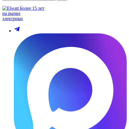
Более 15 лет
на рынке
электрики