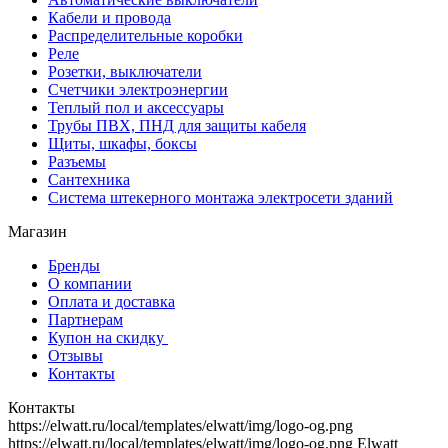
Кабели и провода
Распределительные коробки
Реле
Розетки, выключатели
Счетчики электроэнергии
Теплый пол и аксессуары
Трубы ПВХ, ПНД для защиты кабеля
Щиты, шкафы, боксы
Разъемы
Сантехника
Система штекерного монтажа электросети зданий
Магазин
Бренды
О компании
Оплата и доставка
Партнерам
Купон на скидку
Отзывы
Контакты
Контакты
https://elwatt.ru/local/templates/elwatt/img/logo-og.png
https://elwatt.ru/local/templates/elwatt/img/logo-og.png
Elwatt