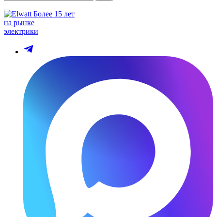
Более 15 лет
на рынке
электрики