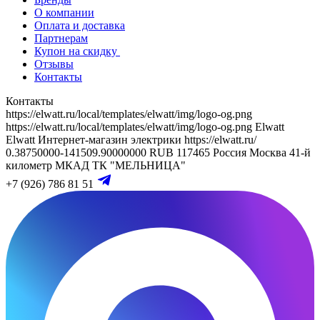
О компании
Оплата и доставка
Партнерам
Купон на скидку
Отзывы
Контакты
Контакты
https://elwatt.ru/local/templates/elwatt/img/logo-og.png
https://elwatt.ru/local/templates/elwatt/img/logo-og.png
Elwatt
Elwatt
Интернет-магазин электрики
https://elwatt.ru/
0.38750000-141509.90000000 RUB
117465
Россия
Москва
41-й
километр МКАД
ТК "МЕЛЬНИЦА"
+7 (926) 786 81 51