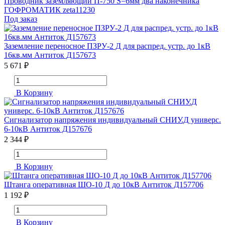
Проводник заземляющий П-750 S=6мм два наконечника
ГОФРОМАТИК zeta11230
Под заказ
Заземление переносное ПЗРУ-2 Д для распред. устр. до 1кВ
16кв.мм Антиток Д157673
5 671 ₽
В Корзину
Сигнализатор напряжения индивидуальный СНИУ.Д универс.
6-10кВ Антиток Д157676
2 344 ₽
В Корзину
Штанга оперативная ШО-10 Д до 10кВ Антиток Д157706
1 192 ₽
В Корзину