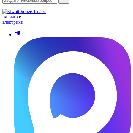
Более 15 лет
на рынке
электрики