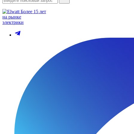
Более 15 лет
на рынке
электрики