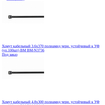
Хомут кабельный 3.6х370 полиамид черн. устойчивый к УФ
(уп.100шт) BM BM-N3736
Под заказ
Хомут кабельный 4.8х300 полиамид черн. устойчивый к УФ