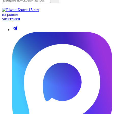
Более 15 лет
на рынке
электрики