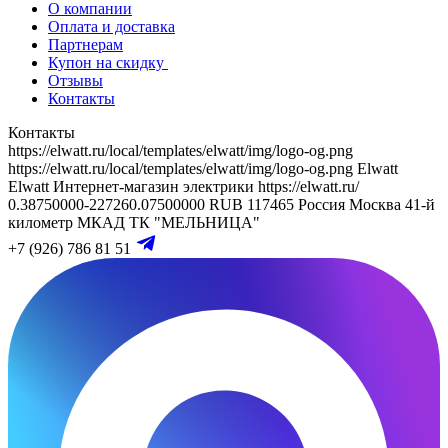
О компании
Оплата и доставка
Партнерам
Купон на скидку
Отзывы
Контакты
Контакты
https://elwatt.ru/local/templates/elwatt/img/logo-og.png
https://elwatt.ru/local/templates/elwatt/img/logo-og.png
Elwatt
Elwatt
Интернет-магазин электрики
https://elwatt.ru/
0.38750000-227260.07500000 RUB
117465
Россия
Москва
41-й
километр МКАД
ТК "МЕЛЬНИЦА"
+7 (926) 786 81 51