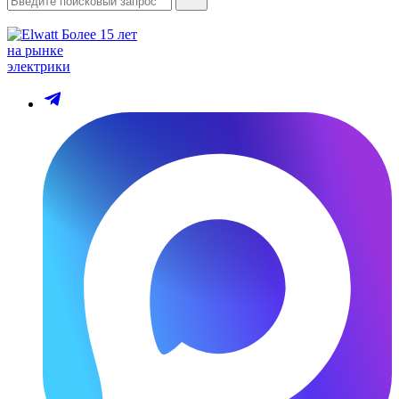
Более 15 лет
на рынке
электрики