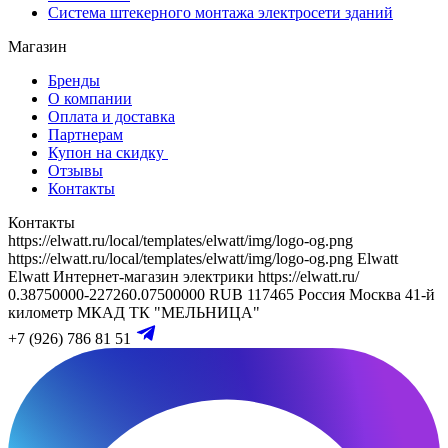
Система штекерного монтажа электросети зданий
Магазин
Бренды
О компании
Оплата и доставка
Партнерам
Купон на скидку
Отзывы
Контакты
Контакты
https://elwatt.ru/local/templates/elwatt/img/logo-og.png
https://elwatt.ru/local/templates/elwatt/img/logo-og.png
Elwatt
Elwatt
Интернет-магазин электрики
https://elwatt.ru/
0.38750000-227260.07500000 RUB
117465
Россия
Москва
41-й
километр МКАД
ТК "МЕЛЬНИЦА"
+7 (926) 786 81 51