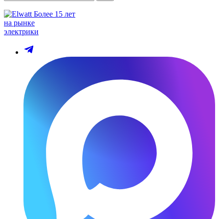
Более 15 лет
на рынке
электрики