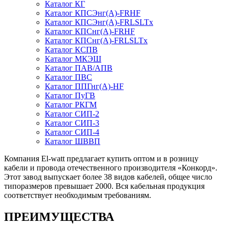
Каталог КГ
Каталог КПСЭнг(А)-FRHF
Каталог КПСЭнг(А)-FRLSLTx
Каталог КПСнг(А)-FRHF
Каталог КПСнг(А)-FRLSLTx
Каталог КСПВ
Каталог МКЭШ
Каталог ПАВ/АПВ
Каталог ПВС
Каталог ППГнг(А)-HF
Каталог ПуГВ
Каталог РКГМ
Каталог СИП-2
Каталог СИП-3
Каталог СИП-4
Каталог ШВВП
Компания El-watt предлагает купить оптом и в розницу
кабели и провода отечественного производителя «Конкорд».
Этот завод выпускает более 38 видов кабелей, общее число
типоразмеров превышает 2000. Вся кабельная продукция
соответствует необходимым требованиям.
ПРЕИМУЩЕСТВА