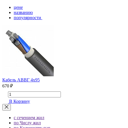
цене
названию
популярности
Кабель АВВГ 4х95
670 ₽
В Корзину
с сечением жил
по Числу жил
по Количеству пар