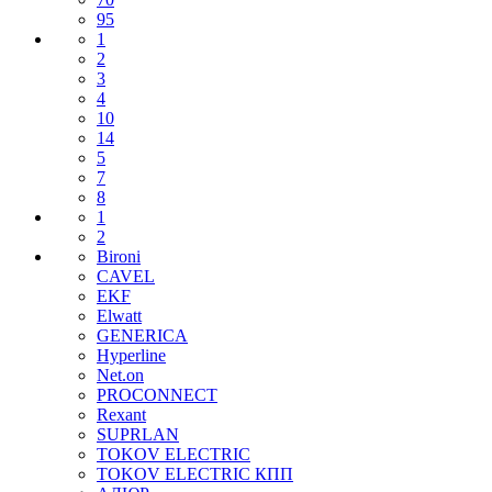
95
1
2
3
4
10
14
5
7
8
1
2
Bironi
CAVEL
EKF
Elwatt
GENERICA
Hyperline
Net.on
PROCONNECT
Rexant
SUPRLAN
TOKOV ELECTRIC
TOKOV ELECTRIC КПП