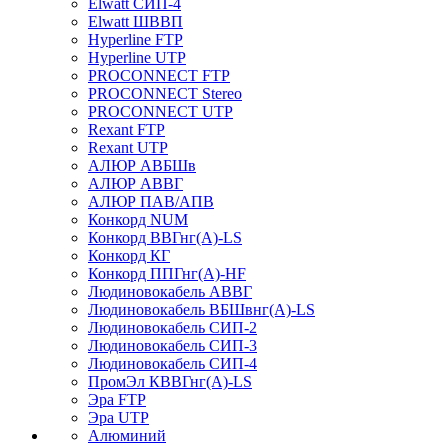
Elwatt СИП-4
Elwatt ШВВП
Hyperline FTP
Hyperline UTP
PROCONNECT FTP
PROCONNECT Stereo
PROCONNECT UTP
Rexant FTP
Rexant UTP
АЛЮР АВБШв
АЛЮР АВВГ
АЛЮР ПАВ/АПВ
Конкорд NUM
Конкорд ВВГнг(А)-LS
Конкорд КГ
Конкорд ППГнг(А)-HF
Людиновокабель АВВГ
Людиновокабель ВБШвнг(А)-LS
Людиновокабель СИП-2
Людиновокабель СИП-3
Людиновокабель СИП-4
ПромЭл КВВГнг(А)-LS
Эра FTP
Эра UTP
Алюминий