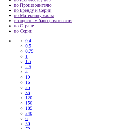
по Производителю
по Бренду и Серии
по Материалу жилы
с защитным барьером от огня
по Стране
по Серии
0.4
0.5
0.75
1
1.5
2.5
4
10
16
25
35
120
150
185
240
6
50
70