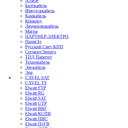
АЛЮР
Балткабель
Иркутсккабель
Камкабель
Конкорд
Людиновокабель
Магна
ПАРТНЕР-ЭЛЕКТРО
ПромЭл
Русский Свет КПП
СегментЭнерго
ТПД Паритет
Технокабель
Эм-кабель
Эра
CAVEL SAT
CAVEL TS
Elwatt FTP
Elwatt RG
Elwatt SAT
Elwatt UTP
Elwatt ВВГ
Elwatt КСПВ
Elwatt ПВС
Elwatt ПуГВ