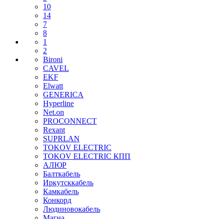
10
14
7
8
1
2
Bironi
CAVEL
EKF
Elwatt
GENERICA
Hyperline
Net.on
PROCONNECT
Rexant
SUPRLAN
TOKOV ELECTRIC
TOKOV ELECTRIC КПП
АЛЮР
Балткабель
Иркутсккабель
Камкабель
Конкорд
Людиновокабель
Магна