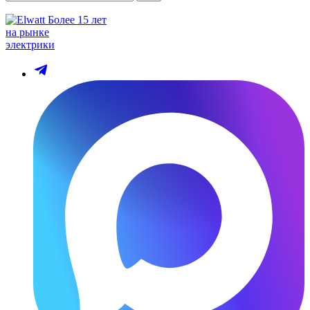
Более 15 лет
на рынке
электрики