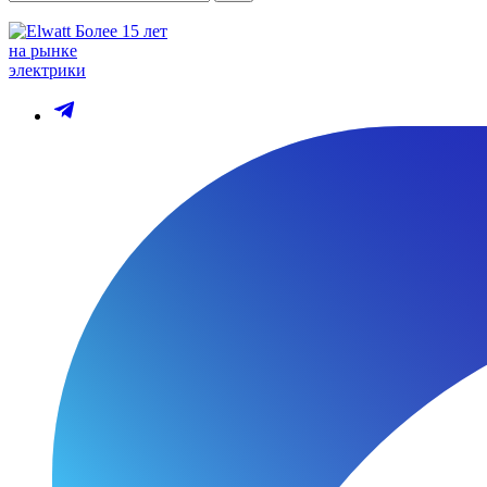
Более 15 лет
на рынке
электрики