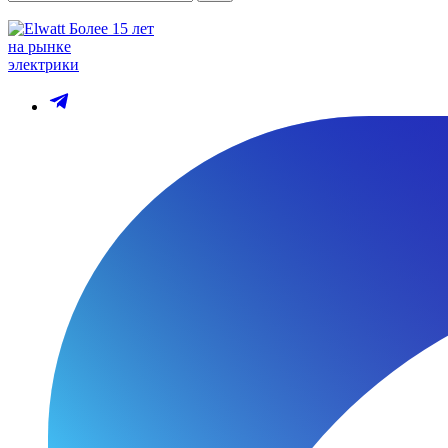
Более 15 лет
на рынке
электрики