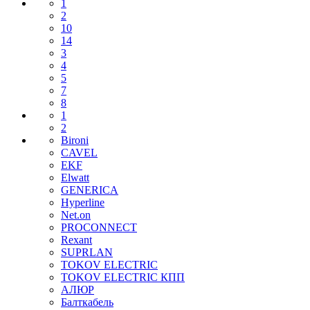
1
2
10
14
3
4
5
7
8
1
2
Bironi
CAVEL
EKF
Elwatt
GENERICA
Hyperline
Net.on
PROCONNECT
Rexant
SUPRLAN
TOKOV ELECTRIC
TOKOV ELECTRIC КПП
АЛЮР
Балткабель