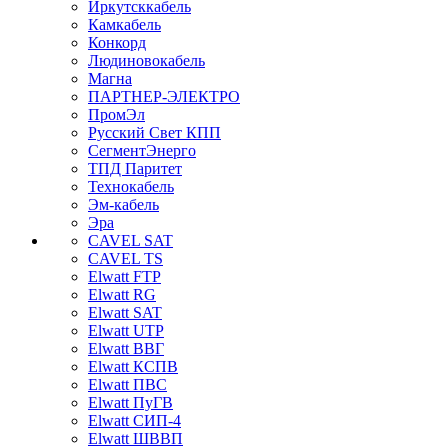
Иркутсккабель
Камкабель
Конкорд
Людиновокабель
Магна
ПАРТНЕР-ЭЛЕКТРО
ПромЭл
Русский Свет КПП
СегментЭнерго
ТПД Паритет
Технокабель
Эм-кабель
Эра
CAVEL SAT
CAVEL TS
Elwatt FTP
Elwatt RG
Elwatt SAT
Elwatt UTP
Elwatt ВВГ
Elwatt КСПВ
Elwatt ПВС
Elwatt ПуГВ
Elwatt СИП-4
Elwatt ШВВП