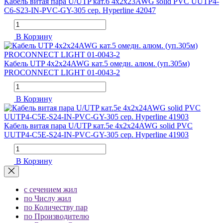
Кабель витая пара U/UTP кат.6 4х2х23AWG solid PVC UUTP4-
C6-S23-IN-PVC-GY-305 сер. Hyperline 42047
В Корзину
Кабель UTP 4х2х24AWG кат.5 омедн. алюм. (уп.305м)
PROCONNECT LIGHT 01-0043-2
В Корзину
Кабель витая пара U/UTP кат.5e 4х2х24AWG solid PVC
UUTP4-C5E-S24-IN-PVC-GY-305 сер. Hyperline 41903
В Корзину
с сечением жил
по Числу жил
по Количеству пар
по Производителю