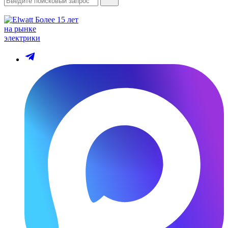
Более 15 лет
на рынке
электрики