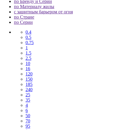
по Бренду и Серии
по Материалу жилы
с защитным барьером от огня
по Стране
по Серии
0.4
0.5
0.75
1
1.5
2.5
10
16
120
150
185
240
25
35
4
6
50
70
95