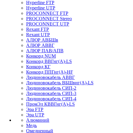
Hyperline FTP
Hyperline UTP
PROCONNECT FTP
PROCONNECT Stereo
PROCONNECT UTP
Rexant FTP
Rexant UTP
АЛЮР АВБШв
АЛЮР АВВГ
АЛЮР ПАВ/АПВ
Конкорд NUM
Конкорд ВВГнг(А)-LS
Конкорд КГ
Конкорд ППГнг(А)-HF
Людиновокабель АВВГ
Людиновокабель ВБШвнг(А)-LS
Людиновокабель СИП-2
Людиновокабель СИП-3
Людиновокабель СИП-4
ПромЭл КВВГнг(А)-LS
Эра FTP
Эра UTP
Алюминий
Медь
Омедненный