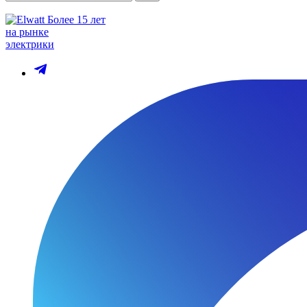
Более 15 лет
на рынке
электрики