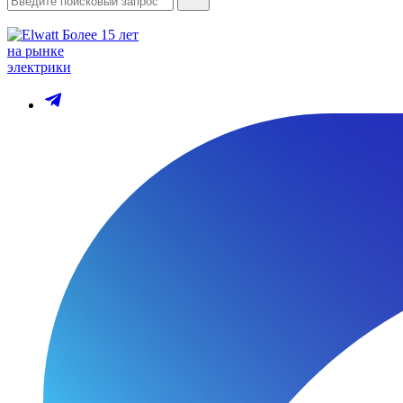
Более 15 лет
на рынке
электрики