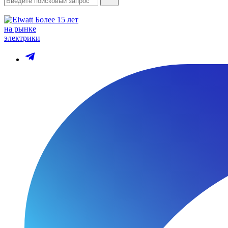
Более 15 лет
на рынке
электрики