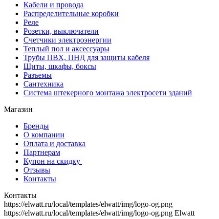
Кабели и провода
Распределительные коробки
Реле
Розетки, выключатели
Счетчики электроэнергии
Теплый пол и аксессуары
Трубы ПВХ, ПНД для защиты кабеля
Щиты, шкафы, боксы
Разъемы
Сантехника
Система штекерного монтажа электросети зданий
Магазин
Бренды
О компании
Оплата и доставка
Партнерам
Купон на скидку
Отзывы
Контакты
Контакты
https://elwatt.ru/local/templates/elwatt/img/logo-og.png
https://elwatt.ru/local/templates/elwatt/img/logo-og.png
Elwatt