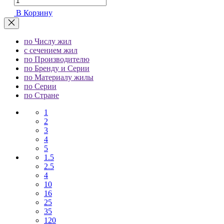
В Корзину
по Числу жил
с сечением жил
по Производителю
по Бренду и Серии
по Материалу жилы
по Серии
по Стране
1
2
3
4
5
1.5
2.5
4
10
16
25
35
120