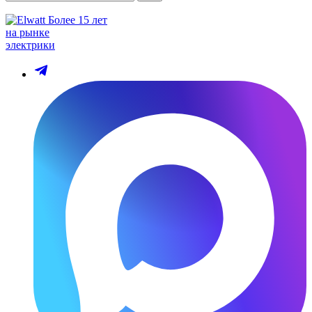
Более 15 лет
на рынке
электрики