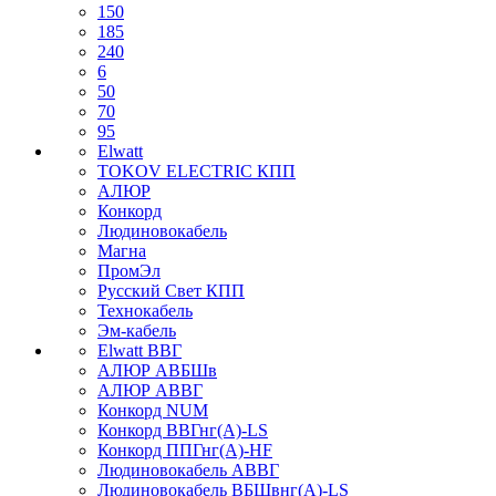
150
185
240
6
50
70
95
Elwatt
TOKOV ELECTRIC КПП
АЛЮР
Конкорд
Людиновокабель
Магна
ПромЭл
Русский Свет КПП
Технокабель
Эм-кабель
Elwatt ВВГ
АЛЮР АВБШв
АЛЮР АВВГ
Конкорд NUM
Конкорд ВВГнг(А)-LS
Конкорд ППГнг(А)-HF
Людиновокабель АВВГ
Людиновокабель ВБШвнг(А)-LS