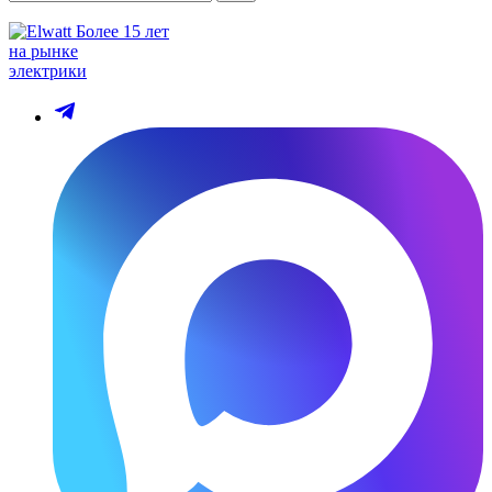
Более 15 лет
на рынке
электрики