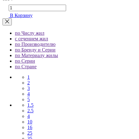
В Корзину
по Числу жил
с сечением жил
по Производителю
по Бренду и Серии
по Материалу жилы
по Серии
по Стране
1
2
3
4
5
1.5
2.5
4
10
16
25
35