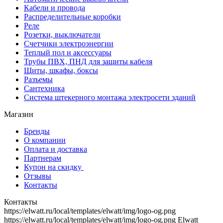
Кабели и провода
Распределительные коробки
Реле
Розетки, выключатели
Счетчики электроэнергии
Теплый пол и аксессуары
Трубы ПВХ, ПНД для защиты кабеля
Щиты, шкафы, боксы
Разъемы
Сантехника
Система штекерного монтажа электросети зданий
Магазин
Бренды
О компании
Оплата и доставка
Партнерам
Купон на скидку
Отзывы
Контакты
Контакты
https://elwatt.ru/local/templates/elwatt/img/logo-og.png
https://elwatt.ru/local/templates/elwatt/img/logo-og.png
Elwatt