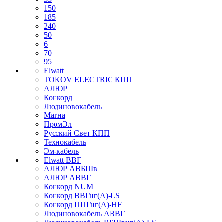
150
185
240
50
6
70
95
Elwatt
TOKOV ELECTRIC КПП
АЛЮР
Конкорд
Людиновокабель
Магна
ПромЭл
Русский Свет КПП
Технокабель
Эм-кабель
Elwatt ВВГ
АЛЮР АВБШв
АЛЮР АВВГ
Конкорд NUM
Конкорд ВВГнг(А)-LS
Конкорд ППГнг(А)-HF
Людиновокабель АВВГ