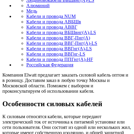
Людиновокабель ВБШвнг(А)-LS
Алюминий
Медь
Кабели и провода NUM
Кабели и провода АВБШв
Кабели и провода АВВГ
Кабели и провода ВБШвнг(А)-LS
Кабели и провода ВВГ-Пнг(А)
Кабели и провода ВВГ-Пнг(А)-LS
Кабели и провода ВВГнг(А)-LS
Кабели и провода ВВГнг-LS
Кабели и провода ППГнг(А)-HF
Российская Федерация
Компания Elwatt предлагает заказать силовой кабель оптом и
в розницу. Доставим заказ в любую точку Москвы и
Московской области. Поможем с выбором и
проконсультируем об использовании кабеля.
Особенности силовых кабелей
К силовым относятся кабели, которые передают
электрический ток от источника к питаемой установке или
сети пользователя. Они состоят из одной или нескольких жил,
которые имеют собственную изоляцию, и общей защитной