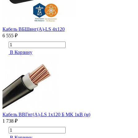
Кабель ВБШвнг(А)-LS 4х120
6 555 ₽
В Корзину
Кабель ВВГнг(А)-LS 1х120 Б МК 1кВ (м)
1 738 ₽
В Корзину